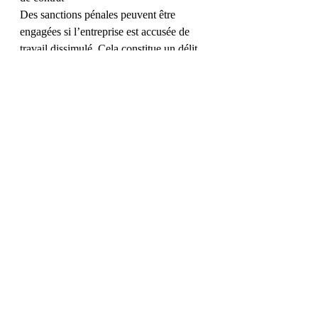
Des sanctions pénales peuvent être 
engagées si l’entreprise est accusée de 
travail dissimulé. Cela constitue un délit 
(article L8221-5 du Code du Travail) et 
les sanctions prévues dans ce cadre sont 
une peine d’emprisonnement pouvant 
aller jusqu’à 3 ans et 45 000 € d’amende. 
En cas de récidive, les sanctions peuvent 
être doublées.
 Salariat déguisé : précautions et recours
Le meilleur moyen pour un auto-
entrepreneur d’éviter cette situation est 
de garder son indépendance vis-à-vis de 
l’entreprise qui fait appel à ses services. 
De par son statut, le travailleur 
indépendant ne doit pas se laisser 
imposer les conditions d’exécution de sa 