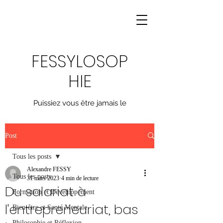
FESSYLOSOP
HIE
Puissiez vous être jamais le
même, inspirer, motiver,
transformer
Post
Tous les posts
Alexandre FESSY
Tous les posts
31 mars 2023
4 min de lecture
Du salariat à
Formation et Développement
l'entrepreneuriat, bas
Bien-être et Santé Mentale
Philosophie et Réflexion